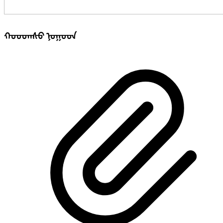
ᠬᠤᠤᠳᠠᠰᠤ ᠨᠤᠭᠤᠳ