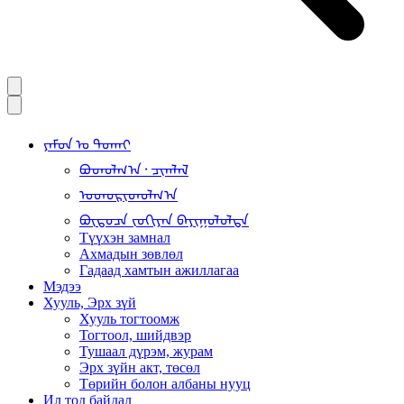
ᠶᠠᠮᠤᠨ ᠤ ᠲᠤᠬᠠᠢ
ᠪᠣᠳᠣᠯᠭ᠎ᠠ᠂ ᠴᠢᠭᠯᠡᠯ
ᠤᠳᠤᠷᠢᠳᠤᠯᠭ᠎ᠠ
ᠪᠦᠲᠦᠴᠡ ᠵᠣᠬᠢᠶᠠᠨ ᠪᠠᠶᠢᠭᠤᠯᠤᠯᠲᠠ
Түүхэн замнал
Ахмадын зөвлөл
Гадаад хамтын ажиллагаа
Мэдээ
Хууль, Эрх зүй
Хууль тогтоомж
Тогтоол, шийдвэр
Тушаал дүрэм, журам
Эрх зүйн акт, төсөл
Төрийн болон албаны нууц
Ил тод байдал