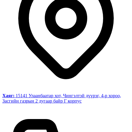
Хаяг:
15141 Улаанбаатар хот, Чингэлтэй дүүрэг, 4-р хороо,
Засгийн газрын 2 дугаар байр Г корпус