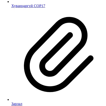
Хуванцаргүй COP17
Зарлал