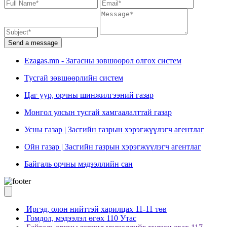
Send a message
Ezagas.mn - Загасны зөвшөөрөл олгох систем
Тусгай зөвшөөрлийн систем
Цаг уур, орчны шинжилгээний газар
Монгол улсын тусгай хамгаалалттай газар
Усны газар | Засгийн газрын хэрэгжүүлэгч агентлаг
Ойн газар | Засгийн газрын хэрэгжүүлэгч агентлаг
Байгаль орчны мэдээллийн сан
Иргэд, олон нийттэй харилцах 11-11 төв
Гомдол, мэдээлэл өгөх 110 Утас