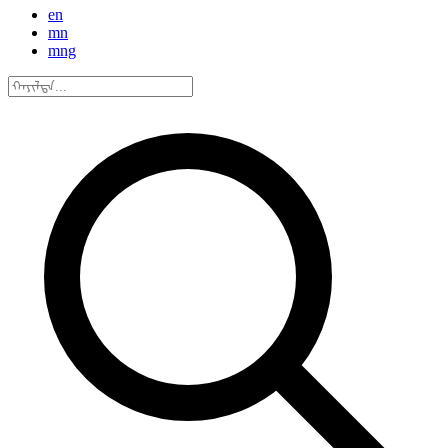
en
mn
mng