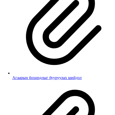
Агаарын бохирдлыг бууруулах шийдэл