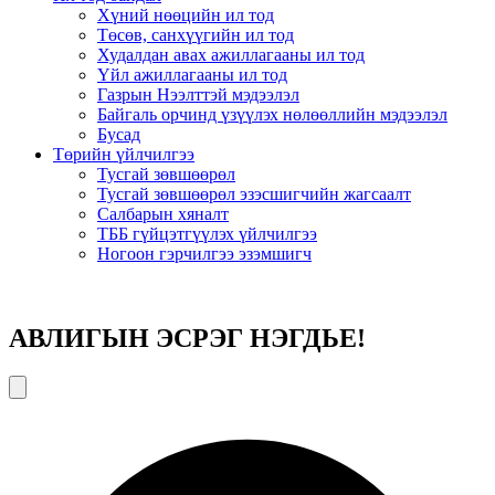
Хүний нөөцийн ил тод
Төсөв, санхүүгийн ил тод
Худалдан авах ажиллагааны ил тод
Үйл ажиллагааны ил тод
Газрын Нээлттэй мэдээлэл
Байгаль орчинд үзүүлэх нөлөөллийн мэдээлэл
Бусад
Төрийн үйлчилгээ
Тусгай зөвшөөрөл
Тусгай зөвшөөрөл эзэсшигчийн жагсаалт
Салбарын хяналт
ТББ гүйцэтгүүлэх үйлчилгээ
Ногоон гэрчилгээ эзэмшигч
АВЛИГЫН ЭСРЭГ НЭГДЬЕ!