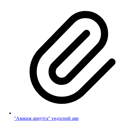
"Амжиж ариутга" үндэсний аян