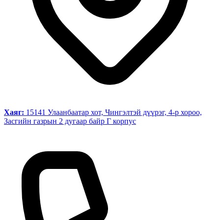
Хаяг:
15141 Улаанбаатар хот, Чингэлтэй дүүрэг, 4-р хороо,
Засгийн газрын 2 дугаар байр Г корпус