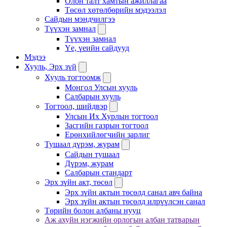
Олон талт хамтын ажиллагаа
Төсөл хөтөлбөрийн мэдээлэл
Сайдын мэндчилгээ
Түүхэн замнал
Түүхэн замнал
Үе, үеийн сайдууд
Мэдээ
Хууль, Эрх зүй
Хууль тогтоомж
Монгол Улсын хууль
Салбарын хууль
Тогтоол, шийдвэр
Улсын Их Хурлын тогтоол
Засгийн газрын тогтоол
Ерөнхийлөгчийн зарлиг
Тушаал дүрэм, журам
Сайдын тушаал
Дүрэм, журам
Салбарын стандарт
Эрх зүйн акт, төсөл
Эрх зүйн актын төсөлд санал авч байна
Эрх зүйн актын төсөлд илрүүлсэн санал
Төрийн болон албаны нууц
Аж ахуйн нэгжийн орлогын албан татварын