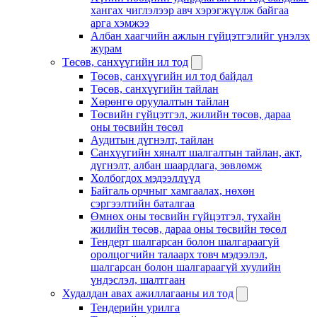
хангах чиглэлээр авч хэрэгжүүлж байгаа
арга хэмжээ
Албан хаагчийн ажлын гүйцэтгэлийг үнэлэх
журам
Төсөв, санхүүгийн ил тод
Төсөв, санхүүгийн ил тод байдал
Төсөв, санхүүгийн тайлан
Хөрөнгө оруулалтын тайлан
Төсвийн гүйцэтгэл, жилийн төсөв, дараа
оны төсвийн төсөл
Аудитын дүгнэлт, тайлан
Санхүүгийн хяналт шалгалтын тайлан, акт,
дүгнэлт, албан шаардлага, зөвлөмж
Холбогдох мэдээллүүд
Байгаль орчныг хамгаалах, нөхөн
сэргээлтийн баталгаа
Өмнөх оны төсвийн гүйцэтгэл, тухайн
жилийн төсөв, дараа оны төсвийн төсөл
Тендерт шалгарсан болон шалгараагүй
оролцогчийн талаарх товч мэдээлэл,
шалгарсан болон шалгараагүй хуулийн
үндэслэл, шалтгаан
Худалдан авах ажиллагааны ил тод
Тендерийн урилга