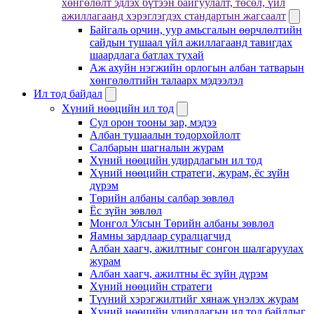
хөнгөлөлт эдлэх бүтээн байгуулалт, төсөл, үйл
ажиллагаанд хэрэглэгдэх стандартын жагсаалт
Байгаль орчин, уур амьсгалын өөрчлөлтийн
сайдын тушаал үйл ажиллагаанд тавигдах
шаардлага батлах тухай
Аж ахуйн нэгжийн орлогын албан татварын
хөнгөлөлтийн талаарх мэдээлэл
Ил тод байдал
Хүний нөөцийн ил тод
Сул орон тооны зар, мэдээ
Албан тушаалын тодорхойлолт
Салбарын шагналын журам
Хүний нөөцийн удирдлагын ил тод
Хүний нөөцийн стратеги, журам, ёс зүйн
дүрэм
Төрийн албаны салбар зөвлөл
Ёс зүйн зөвлөл
Монгол Улсын Төрийн албаны зөвлөл
Яамны зардлаар суралцагчид
Албан хаагч, ажилтныг сонгон шалгаруулах
журам
Албан хаагч, ажилтны ёс зүйн дүрэм
Хүний нөөцийн стратеги
Түүний хэрэгжилтийг хянаж үнэлэх журам
Хүний нөөцийн удирдлагын ил тод байдлыг