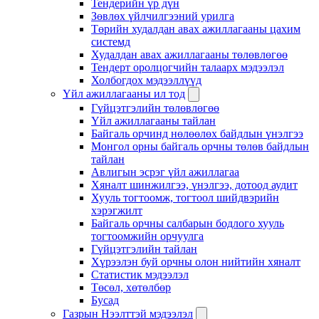
Тендерийн үр дүн
Зөвлөх үйлчилгээний урилга
Төрийн худалдан авах ажиллагааны цахим
системд
Худалдан авах ажиллагааны төлөвлөгөө
Тендерт оролцогчийн талаарх мэдээлэл
Холбогдох мэдээллүүд
Үйл ажиллагааны ил тод
Гүйцэтгэлийн төлөвлөгөө
Үйл ажиллагааны тайлан
Байгаль орчинд нөлөөлөх байдлын үнэлгээ
Монгол орны байгаль орчны төлөв байдлын
тайлан
Авлигын эсрэг үйл ажиллагаа
Хяналт шинжилгээ, үнэлгээ, дотоод аудит
Хууль тогтоомж, тогтоол шийдвэрийн
хэрэгжилт
Байгаль орчны салбарын бодлого хууль
тогтоомжийн орчуулга
Гүйцэтгэлийн тайлан
Хүрээлэн буй орчны олон нийтийн хяналт
Статистик мэдээлэл
Төсөл, хөтөлбөр
Бусад
Газрын Нээлттэй мэдээлэл