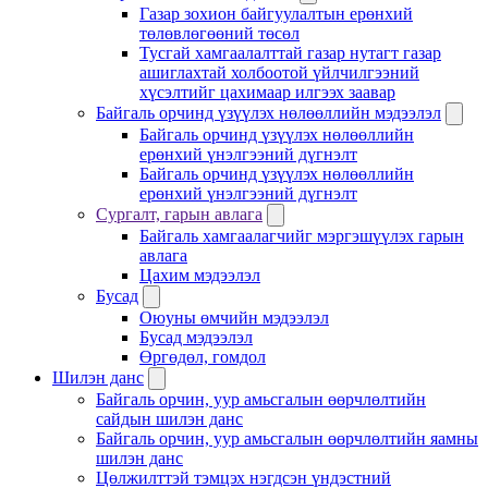
Газар зохион байгуулалтын ерөнхий
төлөвлөгөөний төсөл
Тусгай хамгаалалттай газар нутагт газар
ашиглахтай холбоотой үйлчилгээний
хүсэлтийг цахимаар илгээх заавар
Байгаль орчинд үзүүлэх нөлөөллийн мэдээлэл
Байгаль орчинд үзүүлэх нөлөөллийн
ерөнхий үнэлгээний дүгнэлт
Байгаль орчинд үзүүлэх нөлөөллийн
ерөнхий үнэлгээний дүгнэлт
Сургалт, гарын авлага
Байгаль хамгаалагчийг мэргэшүүлэх гарын
авлага
Цахим мэдээлэл
Бусад
Оюуны өмчийн мэдээлэл
Бусад мэдээлэл
Өргөдөл, гомдол
Шилэн данс
Байгаль орчин, уур амьсгалын өөрчлөлтийн
сайдын шилэн данс
Байгаль орчин, уур амьсгалын өөрчлөлтийн яамны
шилэн данс
Цөлжилттэй тэмцэх нэгдсэн үндэстний