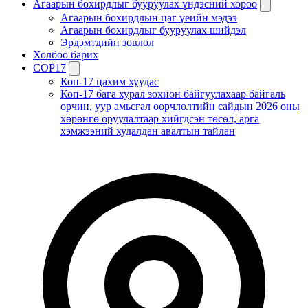
Агаарын бохирдлыг бууруулах үндэсний хороо
Агаарын бохирдлын цаг үеийн мэдээ
Агаарын бохирдлыг бууруулах шийдэл
Эрдэмтдийн зөвлөл
Холбоо барих
COP17
Коп-17 цахим хуудас
Коп-17 бага хурал зохион байгуулахаар байгаль
орчин, уур амьсгал өөрчлөлтийн сайдын 2026 оны
хөрөнгө оруулалтаар хийгдсэн төсөл, арга
хэмжээний худалдан авалтын тайлан