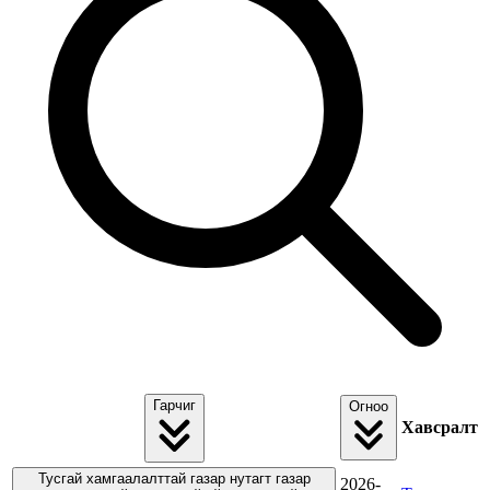
Гарчиг
Огноо
Хавсралт
Тусгай хамгаалалттай газар нутагт газар
2026-