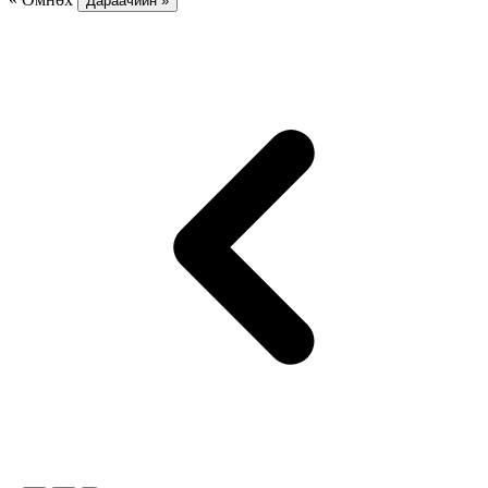
Дараачийн »