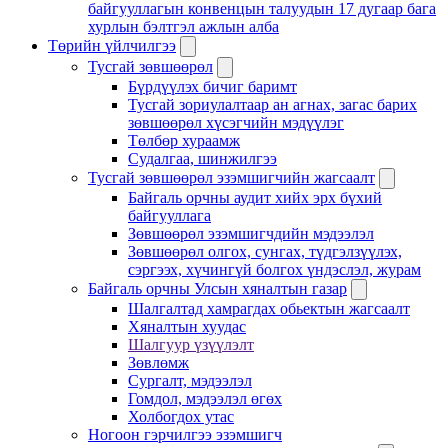
байгууллагын конвенцын талуудын 17 дугаар бага
хурлын бэлтгэл ажлын алба
Төрийн үйлчилгээ
Тусгай зөвшөөрөл
Бүрдүүлэх бичиг баримт
Тусгай зориулалтаар ан агнах, загас барих
зөвшөөрөл хүсэгчийн мэдүүлэг
Төлбөр хураамж
Судалгаа, шинжилгээ
Тусгай зөвшөөрөл эзэмшигчийн жагсаалт
Байгаль орчны аудит хийх эрх бүхий
байгууллага
Зөвшөөрөл эзэмшигчдийн мэдээлэл
Зөвшөөрөл олгох, сунгах, түдгэлзүүлэх,
сэргээх, хүчингүй болгох үндэслэл, журам
Байгаль орчны Улсын хяналтын газар
Шалгалтад хамрагдах обьектын жагсаалт
Хяналтын хуудас
Шалгуур үзүүлэлт
Зөвлөмж
Сургалт, мэдээлэл
Гомдол, мэдээлэл өгөх
Холбогдох утас
Ногоон гэрчилгээ эзэмшигч