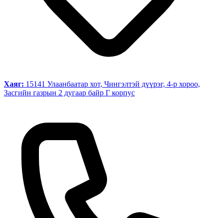
Хаяг:
15141 Улаанбаатар хот, Чингэлтэй дүүрэг, 4-р хороо,
Засгийн газрын 2 дугаар байр Г корпус