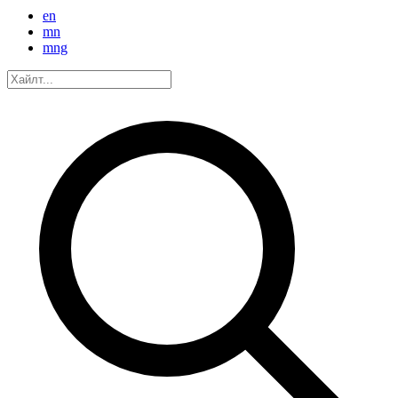
en
mn
mng