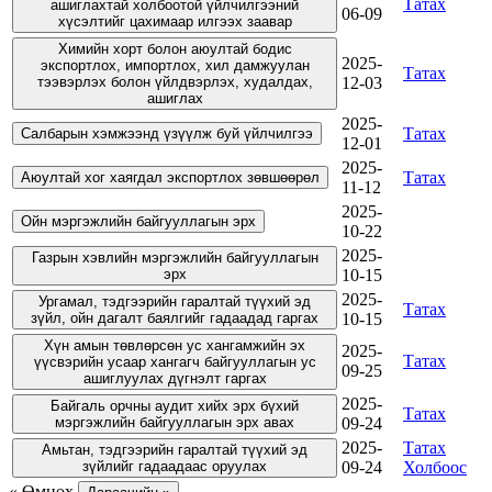
Татах
ашиглахтай холбоотой үйлчилгээний
06-09
хүсэлтийг цахимаар илгээх заавар
Химийн хорт болон аюултай бодис
2025-
экспортлох, импортлох, хил дамжуулан
Татах
тээвэрлэх болон үйлдвэрлэх, худалдах,
12-03
ашиглах
2025-
Татах
Салбарын хэмжээнд үзүүлж буй үйлчилгээ
12-01
2025-
Татах
Аюултай хог хаягдал экспортлох зөвшөөрөл
11-12
2025-
Ойн мэргэжлийн байгууллагын эрх
10-22
2025-
Газрын хэвлийн мэргэжлийн байгууллагын
эрх
10-15
2025-
Ургамал, тэдгээрийн гаралтай түүхий эд
Татах
зүйл, ойн дагалт баялгийг гадаадад гаргах
10-15
Хүн амын төвлөрсөн ус хангамжийн эх
2025-
Татах
үүсвэрийн усаар хангагч байгууллагын ус
09-25
ашиглуулах дүгнэлт гаргах
2025-
Байгаль орчны аудит хийх эрх бүхий
Татах
мэргэжлийн байгууллагын эрх авах
09-24
2025-
Татах
Амьтан, тэдгээрийн гаралтай түүхий эд
зүйлийг гадаадаас оруулах
09-24
Холбоос
« Өмнөх