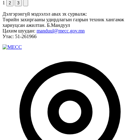
1
2
3
Дэлгэрэнгүй мэдээлэл авах эх сурвалж:
Төрийн захиргааны удирдлагын газрын техник хангамж
хариуцсан ажилтан. Б.Мандуул
Цахим шуудан:
manduul@mecc.gov.mn
Утас: 51-261966