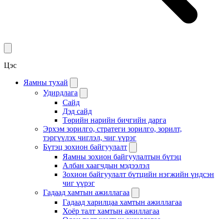
Цэс
Яамны тухай
Удирдлага
Сайд
Дэд сайд
Төрийн нарийн бичгийн дарга
Эрхэм зорилго, стратеги зорилго, зорилт,
тэргүүлэх чиглэл, чиг үүрэг
Бүтэц зохион байгуулалт
Яамны зохион байгуулалтын бүтэц
Албан хаагчдын мэдээлэл
Зохион байгуулалт бүтцийн нэгжийн үндсэн
чиг үүрэг
Гадаад хамтын ажиллагаа
Гадаад харилцаа хамтын ажиллагаа
Хоёр талт хамтын ажиллагаа