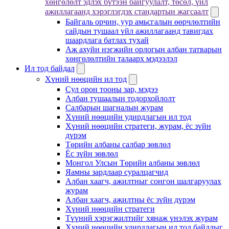
хөнгөлөлт эдлэх бүтээн байгуулалт, төсөл, үйл
ажиллагаанд хэрэглэгдэх стандартын жагсаалт
Байгаль орчин, уур амьсгалын өөрчлөлтийн
сайдын тушаал үйл ажиллагаанд тавигдах
шаардлага батлах тухай
Аж ахуйн нэгжийн орлогын албан татварын
хөнгөлөлтийн талаарх мэдээлэл
Ил тод байдал
Хүний нөөцийн ил тод
Сул орон тооны зар, мэдээ
Албан тушаалын тодорхойлолт
Салбарын шагналын журам
Хүний нөөцийн удирдлагын ил тод
Хүний нөөцийн стратеги, журам, ёс зүйн
дүрэм
Төрийн албаны салбар зөвлөл
Ёс зүйн зөвлөл
Монгол Улсын Төрийн албаны зөвлөл
Яамны зардлаар суралцагчид
Албан хаагч, ажилтныг сонгон шалгаруулах
журам
Албан хаагч, ажилтны ёс зүйн дүрэм
Хүний нөөцийн стратеги
Түүний хэрэгжилтийг хянаж үнэлэх журам
Хүний нөөцийн удирдлагын ил тод байдлыг