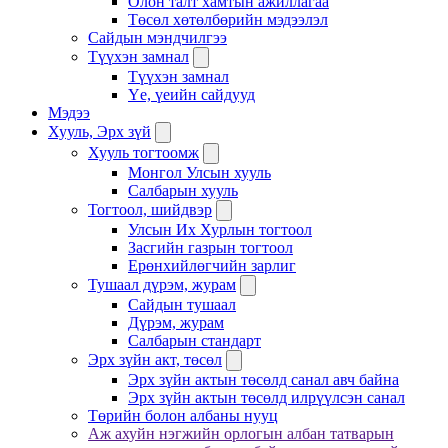
Олон талт хамтын ажиллагаа
Төсөл хөтөлбөрийн мэдээлэл
Сайдын мэндчилгээ
Түүхэн замнал
Түүхэн замнал
Үе, үеийн сайдууд
Мэдээ
Хууль, Эрх зүй
Хууль тогтоомж
Монгол Улсын хууль
Салбарын хууль
Тогтоол, шийдвэр
Улсын Их Хурлын тогтоол
Засгийн газрын тогтоол
Ерөнхийлөгчийн зарлиг
Тушаал дүрэм, журам
Сайдын тушаал
Дүрэм, журам
Салбарын стандарт
Эрх зүйн акт, төсөл
Эрх зүйн актын төсөлд санал авч байна
Эрх зүйн актын төсөлд илрүүлсэн санал
Төрийн болон албаны нууц
Аж ахуйн нэгжийн орлогын албан татварын