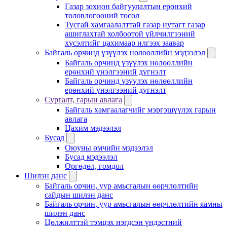
Газар зохион байгуулалтын ерөнхий
төлөвлөгөөний төсөл
Тусгай хамгаалалттай газар нутагт газар
ашиглахтай холбоотой үйлчилгээний
хүсэлтийг цахимаар илгээх заавар
Байгаль орчинд үзүүлэх нөлөөллийн мэдээлэл
Байгаль орчинд үзүүлэх нөлөөллийн
ерөнхий үнэлгээний дүгнэлт
Байгаль орчинд үзүүлэх нөлөөллийн
ерөнхий үнэлгээний дүгнэлт
Сургалт, гарын авлага
Байгаль хамгаалагчийг мэргэшүүлэх гарын
авлага
Цахим мэдээлэл
Бусад
Оюуны өмчийн мэдээлэл
Бусад мэдээлэл
Өргөдөл, гомдол
Шилэн данс
Байгаль орчин, уур амьсгалын өөрчлөлтийн
сайдын шилэн данс
Байгаль орчин, уур амьсгалын өөрчлөлтийн яамны
шилэн данс
Цөлжилттэй тэмцэх нэгдсэн үндэстний