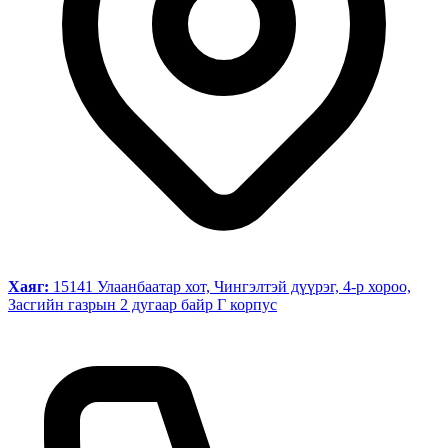
Хаяг:
15141 Улаанбаатар хот, Чингэлтэй дүүрэг, 4-р хороо,
Засгийн газрын 2 дугаар байр Г корпус