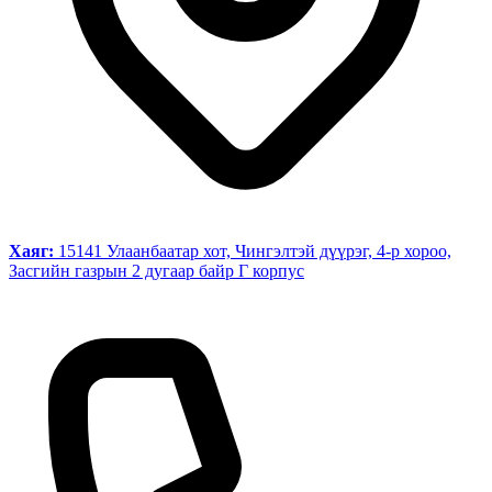
Хаяг:
15141 Улаанбаатар хот, Чингэлтэй дүүрэг, 4-р хороо,
Засгийн газрын 2 дугаар байр Г корпус