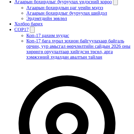
Агаарын бохирдлыг бууруулах үндэсний хороо
Агаарын бохирдлын цаг үеийн мэдээ
Агаарын бохирдлыг бууруулах шийдэл
Эрдэмтдийн зөвлөл
Холбоо барих
COP17
Коп-17 цахим хуудас
Коп-17 бага хурал зохион байгуулахаар байгаль
орчин, уур амьсгал өөрчлөлтийн сайдын 2026 оны
хөрөнгө оруулалтаар хийгдсэн төсөл, арга
хэмжээний худалдан авалтын тайлан