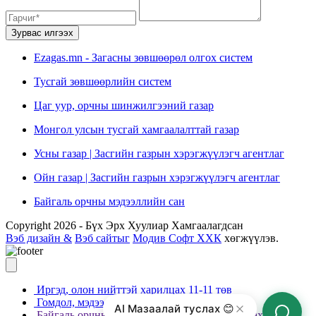
Зурвас илгээх
Ezagas.mn - Загасны зөвшөөрөл олгох систем
Тусгай зөвшөөрлийн систем
Цаг уур, орчны шинжилгээний газар
Монгол улсын тусгай хамгаалалттай газар
Усны газар | Засгийн газрын хэрэгжүүлэгч агентлаг
Ойн газар | Засгийн газрын хэрэгжүүлэгч агентлаг
Байгаль орчны мэдээллийн сан
Copyright 2026 - Бүх Эрх Хуулиар Хамгаалагдсан
Вэб дизайн &
Вэб сайтыг
Модив Софт ХХК
хөгжүүлэв.
Иргэд, олон нийттэй харилцах 11-11 төв
Гомдол, мэдээлэл өгөх 110 Утас
AI Мазаалай туслах 😊
Байгаль орчны зөрчил мэдээллийг хүлээн авах 117