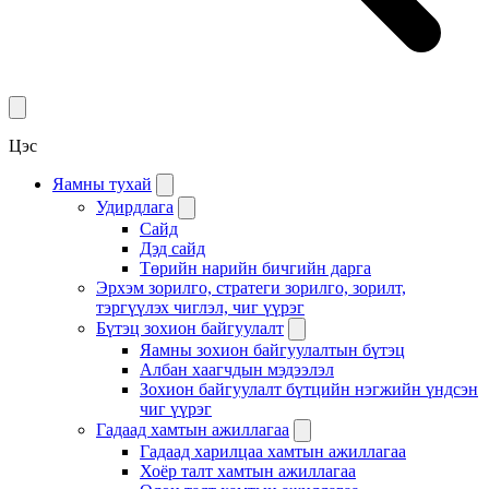
Цэс
Яамны тухай
Удирдлага
Сайд
Дэд сайд
Төрийн нарийн бичгийн дарга
Эрхэм зорилго, стратеги зорилго, зорилт,
тэргүүлэх чиглэл, чиг үүрэг
Бүтэц зохион байгуулалт
Яамны зохион байгуулалтын бүтэц
Албан хаагчдын мэдээлэл
Зохион байгуулалт бүтцийн нэгжийн үндсэн
чиг үүрэг
Гадаад хамтын ажиллагаа
Гадаад харилцаа хамтын ажиллагаа
Хоёр талт хамтын ажиллагаа