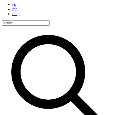
en
mn
mng