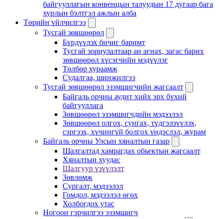
байгууллагын конвенцын талуудын 17 дугаар бага
хурлын бэлтгэл ажлын алба
Төрийн үйлчилгээ
Тусгай зөвшөөрөл
Бүрдүүлэх бичиг баримт
Тусгай зориулалтаар ан агнах, загас барих
зөвшөөрөл хүсэгчийн мэдүүлэг
Төлбөр хураамж
Судалгаа, шинжилгээ
Тусгай зөвшөөрөл эзэмшигчийн жагсаалт
Байгаль орчны аудит хийх эрх бүхий
байгууллага
Зөвшөөрөл эзэмшигчдийн мэдээлэл
Зөвшөөрөл олгох, сунгах, түдгэлзүүлэх,
сэргээх, хүчингүй болгох үндэслэл, журам
Байгаль орчны Улсын хяналтын газар
Шалгалтад хамрагдах обьектын жагсаалт
Хяналтын хуудас
Шалгуур үзүүлэлт
Зөвлөмж
Сургалт, мэдээлэл
Гомдол, мэдээлэл өгөх
Холбогдох утас
Ногоон гэрчилгээ эзэмшигч