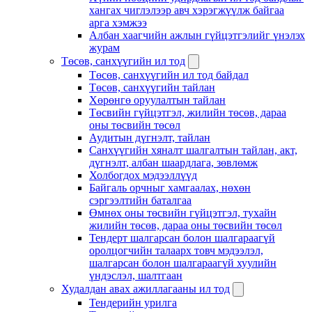
хангах чиглэлээр авч хэрэгжүүлж байгаа
арга хэмжээ
Албан хаагчийн ажлын гүйцэтгэлийг үнэлэх
журам
Төсөв, санхүүгийн ил тод
Төсөв, санхүүгийн ил тод байдал
Төсөв, санхүүгийн тайлан
Хөрөнгө оруулалтын тайлан
Төсвийн гүйцэтгэл, жилийн төсөв, дараа
оны төсвийн төсөл
Аудитын дүгнэлт, тайлан
Санхүүгийн хяналт шалгалтын тайлан, акт,
дүгнэлт, албан шаардлага, зөвлөмж
Холбогдох мэдээллүүд
Байгаль орчныг хамгаалах, нөхөн
сэргээлтийн баталгаа
Өмнөх оны төсвийн гүйцэтгэл, тухайн
жилийн төсөв, дараа оны төсвийн төсөл
Тендерт шалгарсан болон шалгараагүй
оролцогчийн талаарх товч мэдээлэл,
шалгарсан болон шалгараагүй хуулийн
үндэслэл, шалтгаан
Худалдан авах ажиллагааны ил тод
Тендерийн урилга