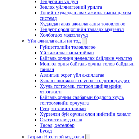
Тендерийн үр дүн
Зөвлөх үйлчилгээний урилга
Төрийн худалдан авах ажиллагааны цахим
системд
Худалдан авах ажиллагааны төлөвлөгөө
Тендерт оролцогчийн талаарх мэдээлэл
Холбогдох мэдээллүүд
Үйл ажиллагааны ил тод
Гүйцэтгэлийн төлөвлөгөө
Үйл ажиллагааны тайлан
Байгаль орчинд нөлөөлөх байдлын үнэлгээ
Монгол орны байгаль орчны төлөв байдлын
тайлан
Авлигын эсрэг үйл ажиллагаа
Хяналт шинжилгээ, үнэлгээ, дотоод аудит
Хууль тогтоомж, тогтоол шийдвэрийн
хэрэгжилт
Байгаль орчны салбарын бодлого хууль
тогтоомжийн орчуулга
Гүйцэтгэлийн тайлан
Хүрээлэн буй орчны олон нийтийн хяналт
Статистик мэдээлэл
Төсөл, хөтөлбөр
Бусад
Газрын Нээлттэй мэдээлэл