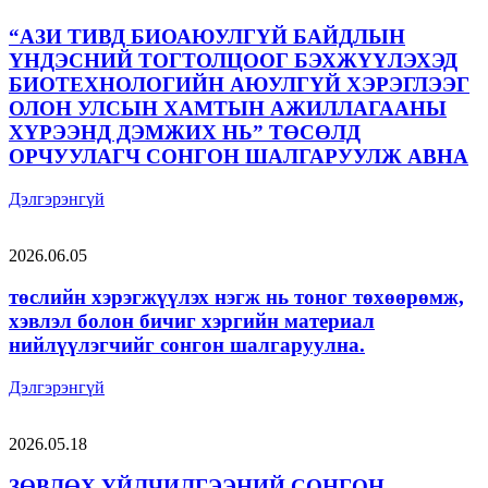
“АЗИ ТИВД БИОАЮУЛГҮЙ БАЙДЛЫН
ҮНДЭСНИЙ ТОГТОЛЦООГ БЭХЖҮҮЛЭХЭД
БИОТЕХНОЛОГИЙН АЮУЛГҮЙ ХЭРЭГЛЭЭГ
ОЛОН УЛСЫН ХАМТЫН АЖИЛЛАГААНЫ
ХҮРЭЭНД ДЭМЖИХ НЬ” ТӨСӨЛД
ОРЧУУЛАГЧ СОНГОН ШАЛГАРУУЛЖ АВНА
Дэлгэрэнгүй
2026.06.05
төслийн хэрэгжүүлэх нэгж нь тоног төхөөрөмж,
хэвлэл болон бичиг хэргийн материал
нийлүүлэгчийг сонгон шалгаруулна.
Дэлгэрэнгүй
2026.05.18
ЗӨВЛӨХ ҮЙЛЧИЛГЭЭНИЙ СОНГОН