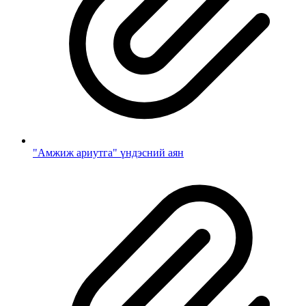
"Амжиж ариутга" үндэсний аян