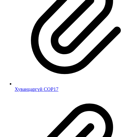
Хуванцаргүй COP17