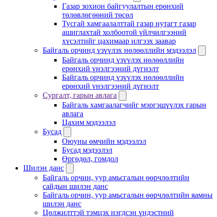
Газар зохион байгуулалтын ерөнхий
төлөвлөгөөний төсөл
Тусгай хамгаалалттай газар нутагт газар
ашиглахтай холбоотой үйлчилгээний
хүсэлтийг цахимаар илгээх заавар
Байгаль орчинд үзүүлэх нөлөөллийн мэдээлэл
Байгаль орчинд үзүүлэх нөлөөллийн
ерөнхий үнэлгээний дүгнэлт
Байгаль орчинд үзүүлэх нөлөөллийн
ерөнхий үнэлгээний дүгнэлт
Сургалт, гарын авлага
Байгаль хамгаалагчийг мэргэшүүлэх гарын
авлага
Цахим мэдээлэл
Бусад
Оюуны өмчийн мэдээлэл
Бусад мэдээлэл
Өргөдөл, гомдол
Шилэн данс
Байгаль орчин, уур амьсгалын өөрчлөлтийн
сайдын шилэн данс
Байгаль орчин, уур амьсгалын өөрчлөлтийн яамны
шилэн данс
Цөлжилттэй тэмцэх нэгдсэн үндэстний