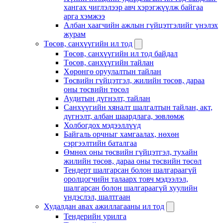
хангах чиглэлээр авч хэрэгжүүлж байгаа
арга хэмжээ
Албан хаагчийн ажлын гүйцэтгэлийг үнэлэх
журам
Төсөв, санхүүгийн ил тод
Төсөв, санхүүгийн ил тод байдал
Төсөв, санхүүгийн тайлан
Хөрөнгө оруулалтын тайлан
Төсвийн гүйцэтгэл, жилийн төсөв, дараа
оны төсвийн төсөл
Аудитын дүгнэлт, тайлан
Санхүүгийн хяналт шалгалтын тайлан, акт,
дүгнэлт, албан шаардлага, зөвлөмж
Холбогдох мэдээллүүд
Байгаль орчныг хамгаалах, нөхөн
сэргээлтийн баталгаа
Өмнөх оны төсвийн гүйцэтгэл, тухайн
жилийн төсөв, дараа оны төсвийн төсөл
Тендерт шалгарсан болон шалгараагүй
оролцогчийн талаарх товч мэдээлэл,
шалгарсан болон шалгараагүй хуулийн
үндэслэл, шалтгаан
Худалдан авах ажиллагааны ил тод
Тендерийн урилга