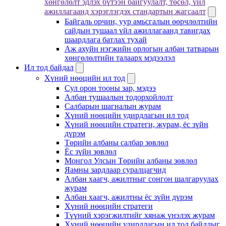
хөнгөлөлт эдлэх бүтээн байгуулалт, төсөл, үйл
ажиллагаанд хэрэглэгдэх стандартын жагсаалт
Байгаль орчин, уур амьсгалын өөрчлөлтийн
сайдын тушаал үйл ажиллагаанд тавигдах
шаардлага батлах тухай
Аж ахуйн нэгжийн орлогын албан татварын
хөнгөлөлтийн талаарх мэдээлэл
Ил тод байдал
Хүний нөөцийн ил тод
Сул орон тооны зар, мэдээ
Албан тушаалын тодорхойлолт
Салбарын шагналын журам
Хүний нөөцийн удирдлагын ил тод
Хүний нөөцийн стратеги, журам, ёс зүйн
дүрэм
Төрийн албаны салбар зөвлөл
Ёс зүйн зөвлөл
Монгол Улсын Төрийн албаны зөвлөл
Яамны зардлаар суралцагчид
Албан хаагч, ажилтныг сонгон шалгаруулах
журам
Албан хаагч, ажилтны ёс зүйн дүрэм
Хүний нөөцийн стратеги
Түүний хэрэгжилтийг хянаж үнэлэх журам
Хүний нөөцийн удирдлагын ил тод байдлыг