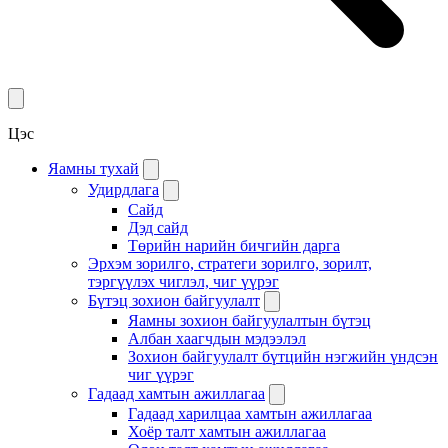
Цэс
Яамны тухай
Удирдлага
Сайд
Дэд сайд
Төрийн нарийн бичгийн дарга
Эрхэм зорилго, стратеги зорилго, зорилт,
тэргүүлэх чиглэл, чиг үүрэг
Бүтэц зохион байгуулалт
Яамны зохион байгуулалтын бүтэц
Албан хаагчдын мэдээлэл
Зохион байгуулалт бүтцийн нэгжийн үндсэн
чиг үүрэг
Гадаад хамтын ажиллагаа
Гадаад харилцаа хамтын ажиллагаа
Хоёр талт хамтын ажиллагаа