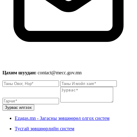
Цахим шуудан:
contact@mecc.gov.mn
Зурвас илгээх
Ezagas.mn - Загасны зөвшөөрөл олгох систем
Тусгай зөвшөөрлийн систем