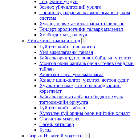
Тендерийн үр дүн
Зөвлөх үйлчилгээний урилга
Төрийн худалдан авах ажиллагааны цахим
системд
Худалдан авах ажиллагааны төлөвлөгөө
Тендерт оролцогчийн талаарх мэдээлэл
Холбогдох мэдээллүүд
Үйл ажиллагааны ил тод
Гүйцэтгэлийн төлөвлөгөө
Үйл ажиллагааны тайлан
Байгаль орчинд нөлөөлөх байдлын үнэлгээ
Монгол орны байгаль орчны төлөв байдлын
тайлан
Авлигын эсрэг үйл ажиллагаа
Хяналт шинжилгээ, үнэлгээ, дотоод аудит
Хууль тогтоомж, тогтоол шийдвэрийн
хэрэгжилт
Байгаль орчны салбарын бодлого хууль
тогтоомжийн орчуулга
Гүйцэтгэлийн тайлан
Хүрээлэн буй орчны олон нийтийн хяналт
Статистик мэдээлэл
Төсөл, хөтөлбөр
Бусад
Газрын Нээлттэй мэдээлэл