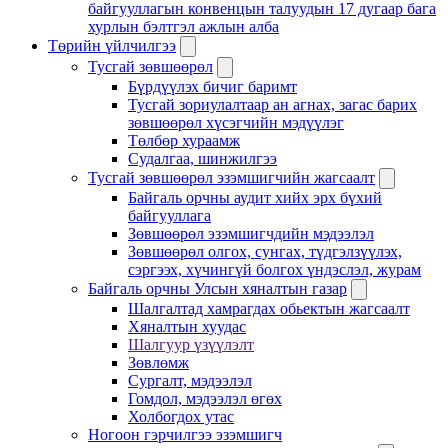
байгууллагын конвенцын талуудын 17 дугаар бага
хурлын бэлтгэл ажлын алба
Төрийн үйлчилгээ
Тусгай зөвшөөрөл
Бүрдүүлэх бичиг баримт
Тусгай зориулалтаар ан агнах, загас барих
зөвшөөрөл хүсэгчийн мэдүүлэг
Төлбөр хураамж
Судалгаа, шинжилгээ
Тусгай зөвшөөрөл эзэмшигчийн жагсаалт
Байгаль орчны аудит хийх эрх бүхий
байгууллага
Зөвшөөрөл эзэмшигчдийн мэдээлэл
Зөвшөөрөл олгох, сунгах, түдгэлзүүлэх,
сэргээх, хүчингүй болгох үндэслэл, журам
Байгаль орчны Улсын хяналтын газар
Шалгалтад хамрагдах обьектын жагсаалт
Хяналтын хуудас
Шалгуур үзүүлэлт
Зөвлөмж
Сургалт, мэдээлэл
Гомдол, мэдээлэл өгөх
Холбогдох утас
Ногоон гэрчилгээ эзэмшигч