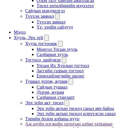
Олон талт хамтын ажиллагаа
Төсөл хөтөлбөрийн мэдээлэл
Сайдын мэндчилгээ
Түүхэн замнал
Түүхэн замнал
Үе, үеийн сайдууд
Мэдээ
Хууль, Эрх зүй
Хууль тогтоомж
Монгол Улсын хууль
Салбарын хууль
Тогтоол, шийдвэр
Улсын Их Хурлын тогтоол
Засгийн газрын тогтоол
Ерөнхийлөгчийн зарлиг
Тушаал дүрэм, журам
Сайдын тушаал
Дүрэм, журам
Салбарын стандарт
Эрх зүйн акт, төсөл
Эрх зүйн актын төсөлд санал авч байна
Эрх зүйн актын төсөлд илрүүлсэн санал
Төрийн болон албаны нууц
Аж ахуйн нэгжийн орлогын албан татварын