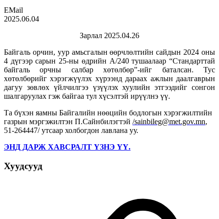
EMail
2025.06.04
Зарлал 2025.04.26
Байгаль орчин, уур амьсгалын өөрчлөлтийн сайдын 2024 оны
4 дүгээр сарын 25-ны өдрийн А/240 тушаалаар “Стандарттай
байгаль орчны салбар хөтөлбөр”-ийг баталсан. Тус
хөтөлбөрийг хэрэгжүүлэх хүрээнд дараах ажлын даалгаврын
дагуу зөвлөх үйлчилгээ үзүүлэх хуулийн этгээдийг сонгон
шалгаруулах гэж байгаа тул
хүсэлтэй ирүүлнэ үү.
Та бүхэн яамны Байгалийн нөөцийн бодлогын хэрэгжилтийн
газрын мэргэжилтэн П.Сайнбилэгтэй
/
sainbileg@met.gov.mn
,
51-264447/ утсаар холбогдон лавлана уу.
ЭНД ДАРЖ ХАВСРАЛТ ҮЗНЭ ҮҮ.
Хуудсууд