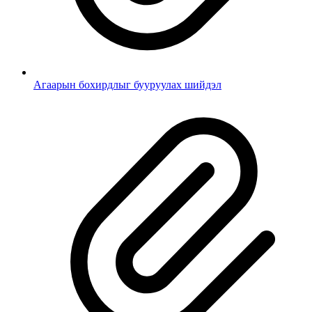
Агаарын бохирдлыг бууруулах шийдэл