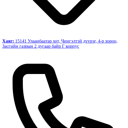
Хаяг:
15141 Улаанбаатар хот, Чингэлтэй дүүрэг, 4-р хороо,
Засгийн газрын 2 дугаар байр Г корпус