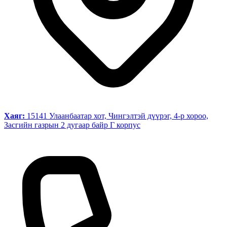
Хаяг:
15141 Улаанбаатар хот, Чингэлтэй дүүрэг, 4-р хороо,
Засгийн газрын 2 дугаар байр Г корпус