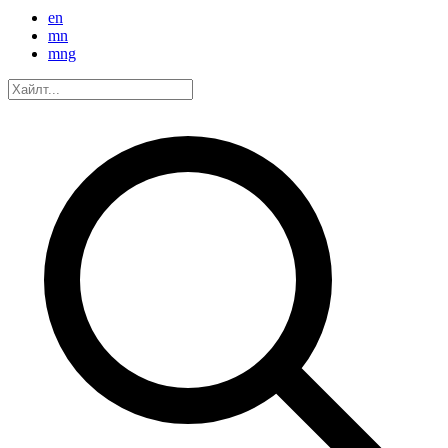
en
mn
mng