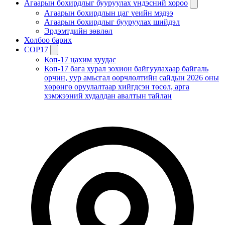
Агаарын бохирдлыг бууруулах үндэсний хороо
Агаарын бохирдлын цаг үеийн мэдээ
Агаарын бохирдлыг бууруулах шийдэл
Эрдэмтдийн зөвлөл
Холбоо барих
COP17
Коп-17 цахим хуудас
Коп-17 бага хурал зохион байгуулахаар байгаль
орчин, уур амьсгал өөрчлөлтийн сайдын 2026 оны
хөрөнгө оруулалтаар хийгдсэн төсөл, арга
хэмжээний худалдан авалтын тайлан