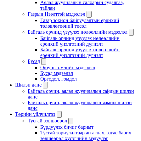
Аялал жуулчлалын салбарын судалгаа,
тайлан
Газрын Нээлттэй мэдээлэл
Газар зохион байгуулалтын ерөнхий
төлөвлөгөөний төсөл
Байгаль орчинд үзүүлэх нөлөөллийн мэдээлэл
Байгаль орчинд үзүүлэх нөлөөллийн
ерөнхий үнэлгээний дүгнэлт
Байгаль орчинд үзүүлэх нөлөөллийн
ерөнхий үнэлгээний дүгнэлт
Бусад
Оюуны өмчийн мэдээлэл
Бусад мэдээлэл
Өргөдөл, гомдол
Шилэн данс
Байгаль орчин, аялал жуулчлалын сайдын шилэн
данс
Байгаль орчин, аялал жуулчлалын яамны шилэн
данс
Төрийн үйлчилгээ
Тусгай зөвшөөрөл
Бүрдүүлэх бичиг баримт
Тусгай зориулалтаар ан агнах, загас барих
зөвшөөрөл хүсэгчийн мэдүүлэг