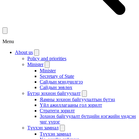
Menu
About us
Policy and priorities
Minister
Minister
Secretary of State
Сайдын мэндчилгээ
Сайдын зөвлөх
Бүтэц зохион байгуулалт
Яамны зохион байгуулалтын бүтэц
Үйл ажиллагааны гол зорилт
Стратеги зорилт
Зохион байгуулалт бүтцийн нэгжийн үндсэн
чиг үүрэг
Түүхэн замнал
Түүхэн замнал