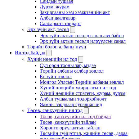
Сайдын тушаал
Дүрэм, журам
Захиргааны хэм хэмжээнийн акт
Албан даалгавар
Салбарын стандарт
Эрх зүйн акт, төсөл
Эрх зүйн актын төсөлд санал авч байна
Эрх зүйн актын төсөлд илрүүлсэн санал
Төрийн болон албаны нууц
Ил тод байдал
Хүний нөөцийн ил тод
Сул орон тооны зар, мэдээ
Төрийн албаны салбар зөвлөл
Ёс зүйн зөвлөл
Монгол Уллсын Төрийн албаны зөвлөл
Хүний нөөцийн удирдлагын ил тод
Хүний нөөцийн стратеги, журам, дүрэм
Албан тушаалын тодорхойлолт
Яамны зардлаар суралцагчид
Төсөв, санхүүгийн ил тод
Төсөв, санхүүгийн ил тод байдал
Төсөв, санхүүгийн тайлан
Хөрөнгө оруулалтын тайлан
Төсвийн гүйцэтгэл, жилийн төсөв, дараа
оны төсвийн төсөл