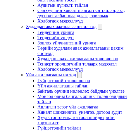
Аудитын дүгнэлт, тайлан
Санхүүгийн хяналт шалгалтын тайлан, акт,
дүгнэлт, албан шаардлага, зөвлөмж
Холбогдох мэдээллүүд
Худалдан авах ажиллагааны ил тод
Тендерийн урилга
Тендерийн үр дүн
Зөвлөх үйлчилгээний урилга
Төрийн худалдан авах ажиллагааны цахим
системд
Худалдан авах ажиллагааны төлөвлөгөө
Тендерт оролцогчийн талаарх мэдээлэл
Холбогдох мэдээллүүд
Үйл ажиллагааны ил тод
Гүйцэтгэлийн төлөвлөгөө
Үйл ажиллагааны тайлан
Байгаль орчинд нөлөөлөх байдлын үнэлгээ
Монгол орны байгаль орчны төлөв байдлын
тайлан
Авлигын эсрэг үйл ажиллагаа
Хяналт шинжилгээ, үнэлгээ, дотоод аудит
Хууль тогтоомж, тогтоол шийдвэрийн
хэрэгжилт
Гүйцэтгэлийн тайлан