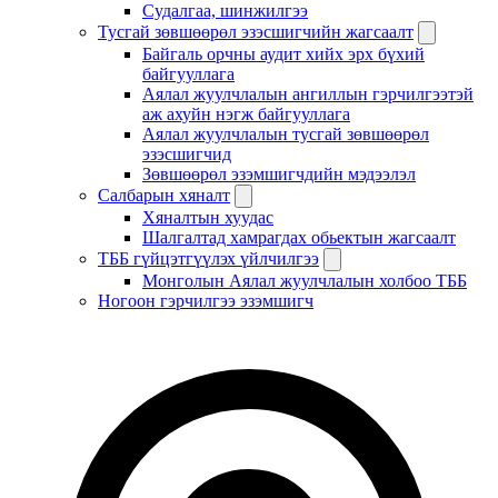
Судалгаа, шинжилгээ
Тусгай зөвшөөрөл эзэсшигчийн жагсаалт
Байгаль орчны аудит хийх эрх бүхий
байгууллага
Аялал жуулчлалын ангиллын гэрчилгээтэй
аж ахуйн нэгж байгууллага
Аялал жуулчлалын тусгай зөвшөөрөл
эзэсшигчид
Зөвшөөрөл эзэмшигчдийн мэдээлэл
Салбарын хяналт
Хяналтын хуудас
Шалгалтад хамрагдах обьектын жагсаалт
ТББ гүйцэтгүүлэх үйлчилгээ
Монголын Аялал жуулчлалын холбоо ТББ
Ногоон гэрчилгээ эзэмшигч