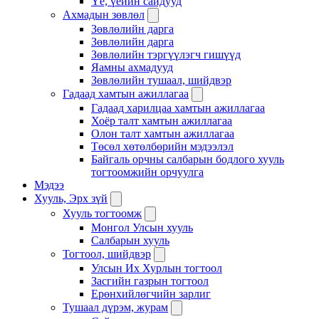
Үе, үеийн сайдууд
Ахмадын зөвлөл
Зөвлөлийн дарга
Зөвлөлийн дарга
Зөвлөлийн тэргүүлэгч гишүүд
Яамны ахмадууд
Зөвлөлийн тушаал, шийдвэр
Гадаад хамтын ажиллагаа
Гадаад харилцаа хамтын ажиллагаа
Хоёр талт хамтын ажиллагаа
Олон талт хамтын ажиллагаа
Төсөл хөтөлбөрийн мэдээлэл
Байгаль орчны салбарын бодлого хууль
тогтоомжийн орчуулга
Мэдээ
Хууль, Эрх зүй
Хууль тогтоомж
Монгол Улсын хууль
Салбарын хууль
Тогтоол, шийдвэр
Улсын Их Хурлын тогтоол
Засгийн газрын тогтоол
Ерөнхийлөгчийн зарлиг
Тушаал дүрэм, журам